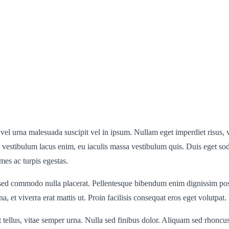
i vel urna malesuada suscipit vel in ipsum. Nullam eget imperdiet risus, 
n vestibulum lacus enim, eu iaculis massa vestibulum quis. Duis eget sod
mes ac turpis egestas.
, sed commodo nulla placerat. Pellentesque bibendum enim dignissim pos
a, et viverra erat mattis ut. Proin facilisis consequat eros eget volutpat.
pit tellus, vitae semper urna. Nulla sed finibus dolor. Aliquam sed rhon