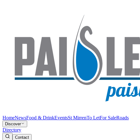
Home
News
Food & Drink
Events
St Mirren
To Let
For Sale
Roads
Discover
Directory
Contact