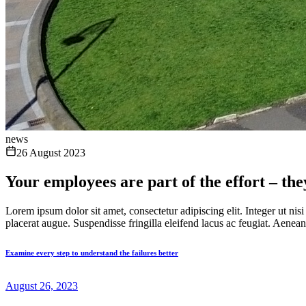
news
26 August 2023
Your employees are part of the effort – the
Lorem ipsum dolor sit amet, consectetur adipiscing elit. Integer ut nis
placerat augue. Suspendisse fringilla eleifend lacus ac feugiat. Aenean
Examine every step to understand the failures better
August 26, 2023