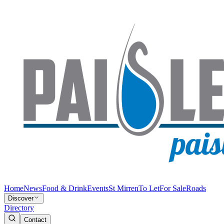
Home
News
Food & Drink
Events
St Mirren
To Let
For Sale
Roads
Discover
Directory
Contact