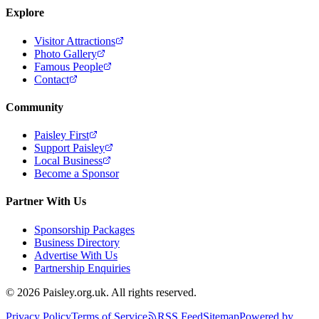
Explore
Visitor Attractions
Photo Gallery
Famous People
Contact
Community
Paisley First
Support Paisley
Local Business
Become a Sponsor
Partner With Us
Sponsorship Packages
Business Directory
Advertise With Us
Partnership Enquiries
© 2026 Paisley.org.uk. All rights reserved.
Privacy Policy
Terms of Service
RSS Feed
Sitemap
Powered by