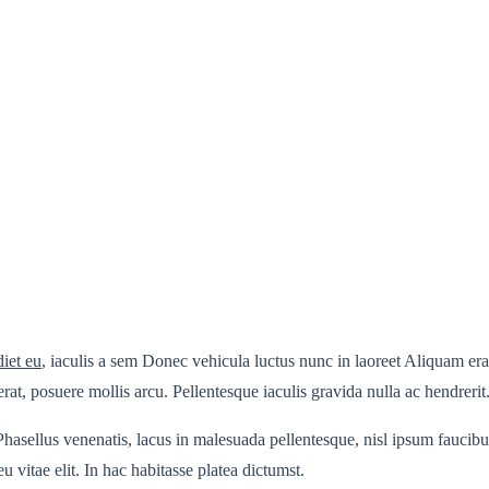
diet eu
, iaculis a sem Donec vehicula luctus nunc in laoreet Aliquam era
erat, posuere mollis arcu. Pellentesque iaculis gravida nulla ac hendrerit
Phasellus venenatis, lacus in malesuada pellentesque, nisl ipsum faucibus 
u vitae elit. In hac habitasse platea dictumst.