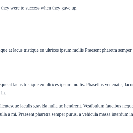
se they were to success when they gave up.
eque at lacus tristique eu ultrices ipsum mollis Praesent pharetra sempe
ue at lacus tristique eu ultrices ipsum mollis. Phasellus venenatis, lacus
 in.
lentesque iaculis gravida nulla ac hendrerit. Vestibulum faucibus neque a
t nulla a mi. Praesent pharetra semper purus, a vehicula massa interdum i