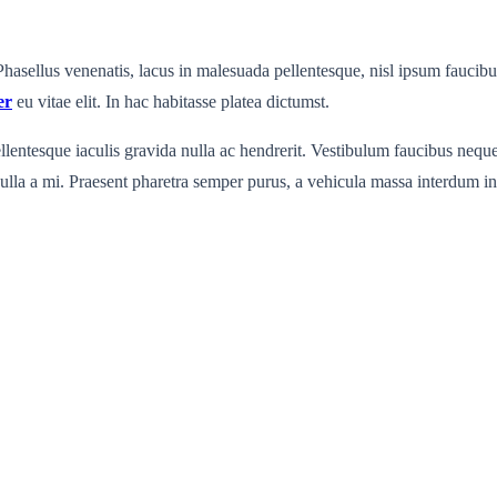
Phasellus venenatis, lacus in malesuada pellentesque, nisl ipsum faucibus 
er
eu vitae elit. In hac habitasse platea dictumst.
lentesque iaculis gravida nulla ac hendrerit. Vestibulum faucibus neque a
t nulla a mi. Praesent pharetra semper purus, a vehicula massa interdum i