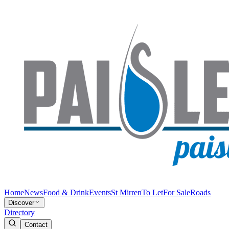
Home
News
Food & Drink
Events
St Mirren
To Let
For Sale
Roads
Discover
Directory
Contact