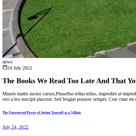
news
24 July 2022
The Books We Read Too Late And That Y
Mauris mattis auctor cursus.Phasellus tellus tellus, imperdiet ut impe
orci a leo suscipit placerat. Sed feugiat posuere semper. Cras vitae mi e
The Unexpected Power of Seeing Yourself as a Villain
July 24, 2022