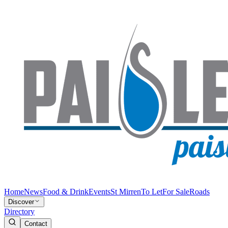
Home
News
Food & Drink
Events
St Mirren
To Let
For Sale
Roads
Discover
Directory
Contact