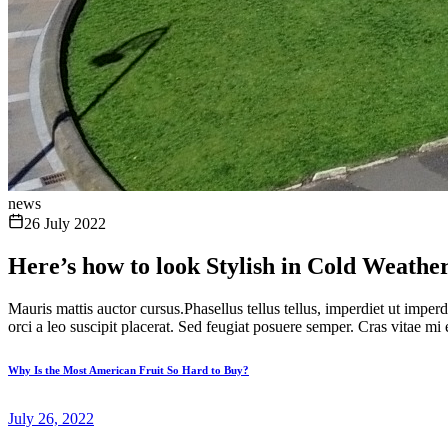
news
26 July 2022
Here’s how to look Stylish in Cold Weathe
Mauris mattis auctor cursus.Phasellus tellus tellus, imperdiet ut impe
orci a leo suscipit placerat. Sed feugiat posuere semper. Cras vitae mi e
Why Is the Most American Fruit So Hard to Buy?
July 26, 2022