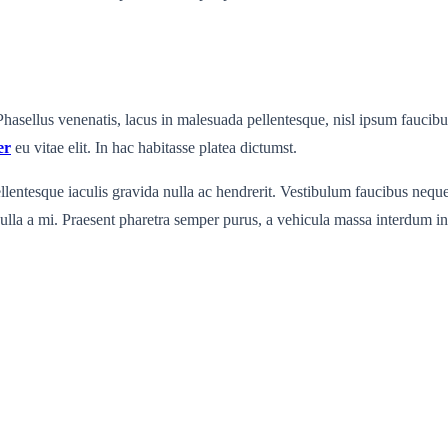
Phasellus venenatis, lacus in malesuada pellentesque, nisl ipsum faucibus 
er
eu vitae elit. In hac habitasse platea dictumst.
lentesque iaculis gravida nulla ac hendrerit. Vestibulum faucibus neque a
t nulla a mi. Praesent pharetra semper purus, a vehicula massa interdum i