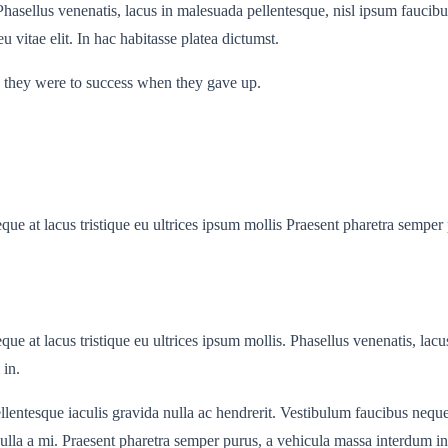
Phasellus venenatis, lacus in malesuada pellentesque, nisl ipsum faucibus 
u vitae elit. In hac habitasse platea dictumst.
se they were to success when they gave up.
eque at lacus tristique eu ultrices ipsum mollis Praesent pharetra sempe
ue at lacus tristique eu ultrices ipsum mollis. Phasellus venenatis, lacus
 in.
lentesque iaculis gravida nulla ac hendrerit. Vestibulum faucibus neque a
t nulla a mi. Praesent pharetra semper purus, a vehicula massa interdum i