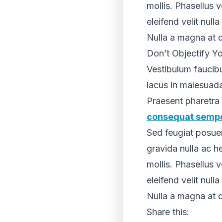
mollis. Phasellus v
eleifend velit nul
Nulla a magna at d
Don’t Objectify Yo
Vestibulum faucibu
lacus in malesuada 
Praesent pharetra
consequat semp
Sed feugiat posuer
gravida nulla ac h
mollis. Phasellus v
eleifend velit nul
Nulla a magna at d
Share this: