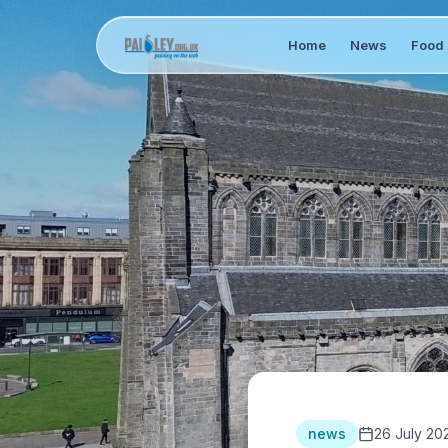
Home
News
Food 
news
26 July 20