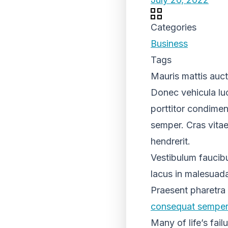
Categories
Business
Tags
Mauris mattis auc
Donec vehicula luc
porttitor condimen
semper. Cras vitae
hendrerit.
Vestibulum faucibu
lacus in malesuada 
Praesent pharetra
consequat sempe
Many of life’s fai