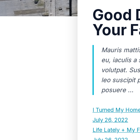
Good 
Your F
Mauris mattis
eu, iaculis 
volutpat. Su
leo suscipit 
posuere ...
I Turned My Home 
July 26, 2022
Life Lately + My 
July 26, 2022