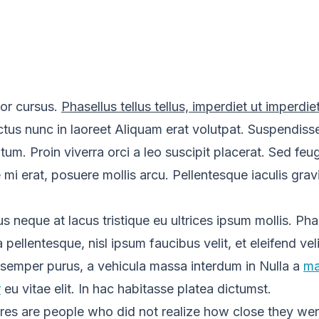
tor cursus.
Phasellus tellus tellus, imperdiet ut imperdie
tus nunc in laoreet Aliquam erat volutpat. Suspendiss
tum. Proin viverra orci a leo suscipit placerat. Sed feu
 mi erat, posuere mollis arcu. Pellentesque iaculis grav
s neque at lacus tristique eu ultrices ipsum mollis. Pha
pellentesque, nisl ipsum faucibus velit, et eleifend veli
 semper purus, a vehicula massa interdum in Nulla a
ma
r
eu vitae elit. In hac habitasse platea dictumst.
lures are people who did not realize how close they we