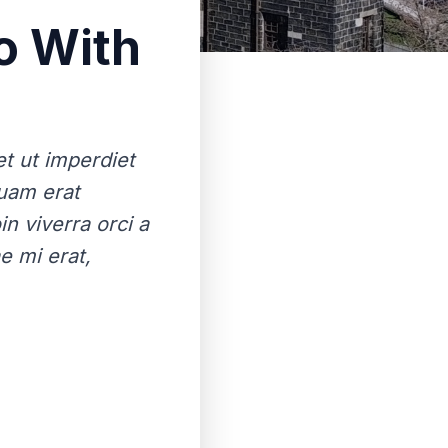
o With
et ut imperdiet
quam erat
n viverra orci a
e mi erat,