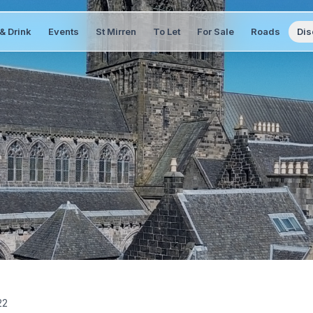
& Drink
Events
St Mirren
To Let
For Sale
Roads
Dis
22