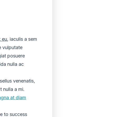
t eu
, iaculis a sem
e vulputate
giat posuere
ida nulla ac
sellus venenatis,
t nulla a mi.
gna at diam
re to success