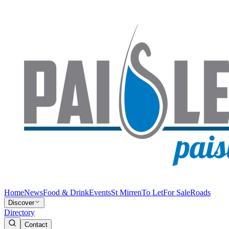
Home
News
Food & Drink
Events
St Mirren
To Let
For Sale
Roads
Discover
Directory
Contact