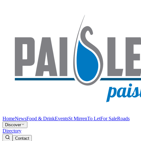
Home
News
Food & Drink
Events
St Mirren
To Let
For Sale
Roads
Discover
Directory
Contact