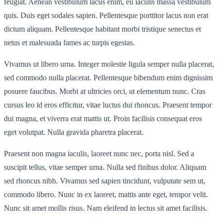
feugiat. Aenean vestibulum lacus enim, eu iaculis massa vestibulum
quis. Duis eget sodales sapien. Pellentesque porttitor lacus non erat
dictum aliquam. Pellentesque habitant morbi tristique senectus et
netus et malesuada fames ac turpis egestas.
Vivamus ut libero urna. Integer molestie ligula semper nulla placerat,
sed commodo nulla placerat. Pellentesque bibendum enim dignissim
posuere faucibus. Morbi at ultricies orci, ut elementum nunc. Cras
cursus leo id eros efficitur, vitae luctus dui rhoncus. Praesent tempor
dui magna, et viverra erat mattis ut. Proin facilisis consequat eros
eget volutpat. Nulla gravida pharetra placerat.
Praesent non magna iaculis, laoreet nunc nec, porta nisl. Sed a
suscipit tellus, vitae semper urna. Nulla sed finibus dolor. Aliquam
sed rhoncus nibh. Vivamus sed sapien tincidunt, vulputate sem ut,
commodo libero. Nunc in ex laoreet, mattis ante eget, tempor velit.
Nunc sit amet mollis risus. Nam eleifend in lectus sit amet facilisis.