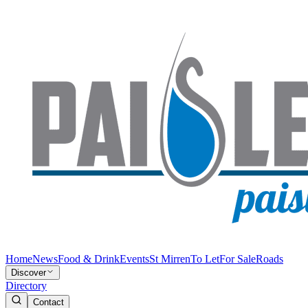
Home
News
Food & Drink
Events
St Mirren
To Let
For Sale
Roads
Discover
Directory
Contact